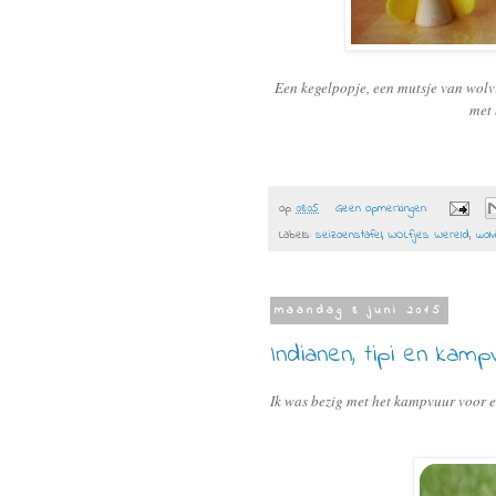
Een kegelpopje, een mutsje van wolvil
met 
op
08:05
Geen opmerkingen:
Labels:
seizoenstafel
,
WOLfjes Wereld
,
wolvi
maandag 8 juni 2015
Indianen, tipi en kamp
Ik was bezig met het kampvuur voor e