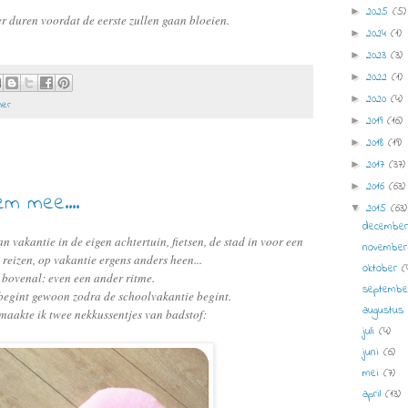
2025
(5)
►
er duren voordat de eerste zullen gaan bloeien.
2024
(1)
►
2023
(3)
►
2022
(1)
►
2020
(4)
►
mer
2019
(16)
►
2018
(19)
►
2017
(37)
►
2016
(63)
►
em mee....
2015
(63)
▼
decembe
an vakantie in de eigen achtertuin, fietsen, de stad in voor een
novembe
, reizen, op vakantie ergens anders heen...
oktober
(
bovenal: even een ander ritme.
septemb
begint gewoon zodra de schoolvakantie begint.
augustu
maakte ik twee nekkussentjes van badstof:
juli
(4)
juni
(6)
mei
(7)
april
(13)