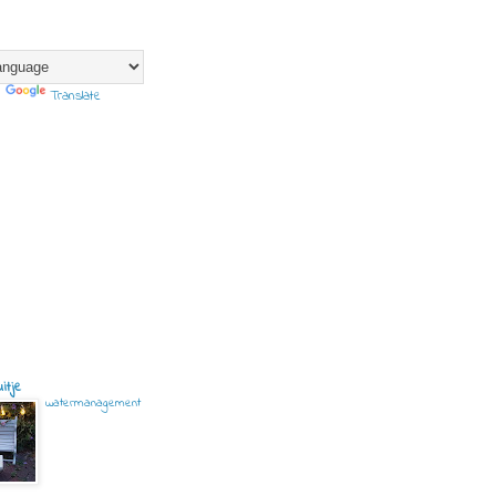
y
Translate
itje
watermanagement