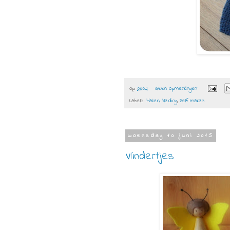
op
08:02
Geen opmerkingen:
Labels:
Haken
,
kleding
,
zelf maken
woensdag 10 juni 2015
Vlindertjes