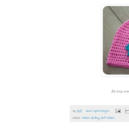
En nog een 
op
18:29
Geen opmerkingen:
Labels:
Haken
,
kleding
,
zelf maken