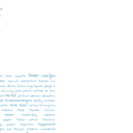
4)
)
)
Atelier WOLfjes
art
atelier pippilotta
ken
Boeken
bijenwas
bloemenkind
bos
dieren
Divers
fijnste plekje in
autje
engel
Give away
gratis patroon
Grethilde de Boer
Herfst
kaarsen
Kabouters
aart
jaarfeest
rst
Kerstboomhangers
kleding
knutselen
lente
lezen
 Winter
lontwol
Mensingebos
Mieke Stender
midzomer
moestuin
naaien
nazomer
naaldbinding
papier
Pasen
patroon
Pinksteren
Poppenkind
op
poppen
Poppenhuis
jes
Recept
schoolbord
quilt
schilderen