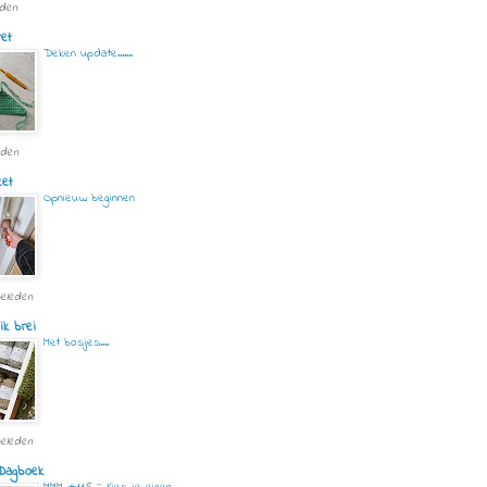
eden
ret
Deken update.......
eden
eet
Opnieuw beginnen
geleden
ik brei
Met bosjes....
geleden
 Dagboek