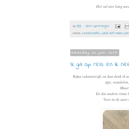
Het zal niet lang me
op
19:17
Geen opmerkingen:
Labels:
seizoenstafel
,
wolvilt
,
zelf maken
,
zo
maandag 22 juni 2015
Ik ga op reis en ik ne
Bijna vakantietijd, en dan denk ik a
ijsje, wandelen
Maar 
En dat andere ritme 
Voor in de auto 