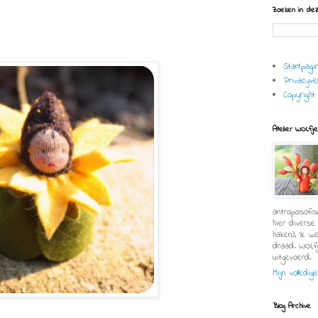
Zoeken in dez
Startpagi
Privacyver
Copyright
Atelier WOLfj
antroposofis
hier diverse
haken). Ik w
draad. WOLf
uitgevoerd.
Mijn volledig
Blog Archive