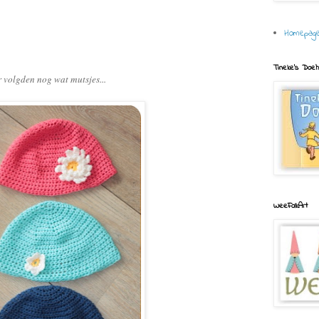
Homepag
Tineke's Doe
r volgden nog wat mutsjes...
WeeFolkArt