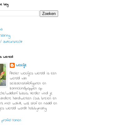
e blog
na
klaring
 / auteursrecht
es Wereld
WOLfje
Atelier WOLfjes Wereld is een
wereld van
seizoenstafelfiguren en
zonnekindpoppen op
che/waldorf basis. Verder vind je
 andere handwerken (o.a. breien en
erk met wolvilt, wol, stof en naald en
jes Wereld wordt hobbymatig
e profiel tonen