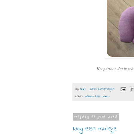
Het patroon dat ik geb
op
10:24
Geen opmerkingen:
Labels:
naaien
,
zelf maken
vrijdag 19 juni 2015
Nog een mutsje