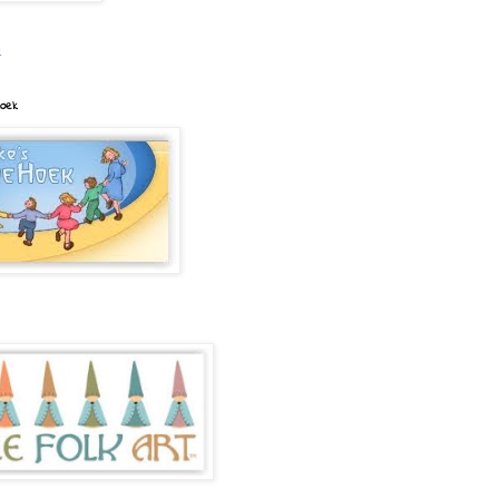
e
hoek