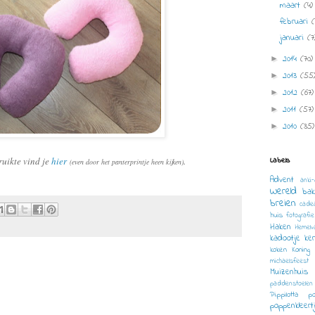
maart
(4)
februari
(
januari
(7
2014
(70)
►
2013
(55
►
2012
(67)
►
2011
(57)
►
2010
(35)
►
ruikte vind je
hier
.
Labels
(even door het panterprintje heen kijken)
Advent
anki-
Wereld
bak
breien
cade
huis
fotografie
Haken
Hemelv
kadootje
ke
koken
Koning
michaelsfeest
Muizenhuis
paddenstoelen
Pippilotta
p
poppenkleert