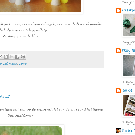
9 uur gel
Knutselp
t met sprietjes en vlindervleugeltjes van wolvilt die ik maakte
behulp van een tekenmalletje.
Ze staan nu in de klas.
1 dag gel
Merry M
lt
,
zelf maken
,
zomer
2 dagen 
Blij dat 
vuur
en tafereel voor op de seizoenstafel van de klas rond het thema
Sint Jan/Zomer.
3 dagen 
Anita's